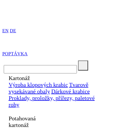
EN
DE
POPTÁVKA
Kartonáž
Výroba klopových krabic
Tvarově
vysekávané obaly
Dárkové krabice
Proklady, proložky, přířezy, paletové
rohy
Potahovaná
kartonáž