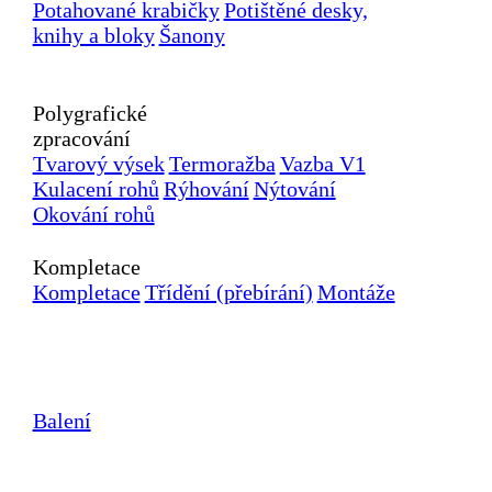
Potahované krabičky
Potištěné desky,
knihy a bloky
Šanony
Polygrafické
zpracování
Tvarový výsek
Termoražba
Vazba V1
Kulacení rohů
Rýhování
Nýtování
Okování rohů
Kompletace
Kompletace
Třídění (přebírání)
Montáže
Balení