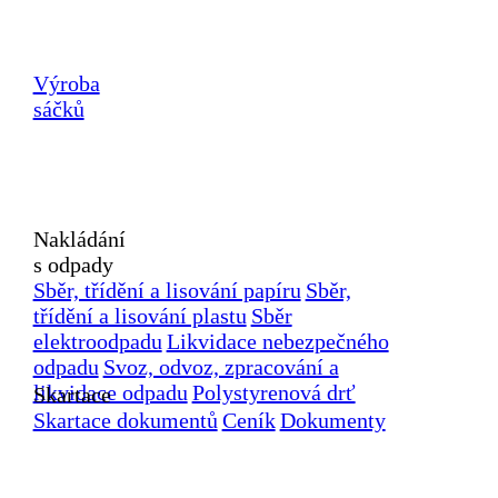
Výroba
sáčků
Nakládání
s odpady
Sběr, třídění a lisování papíru
Sběr,
třídění a lisování plastu
Sběr
elektroodpadu
Likvidace nebezpečného
odpadu
Svoz, odvoz, zpracování a
likvidace odpadu
Polystyrenová drť
Skartace
Skartace dokumentů
Ceník
Dokumenty